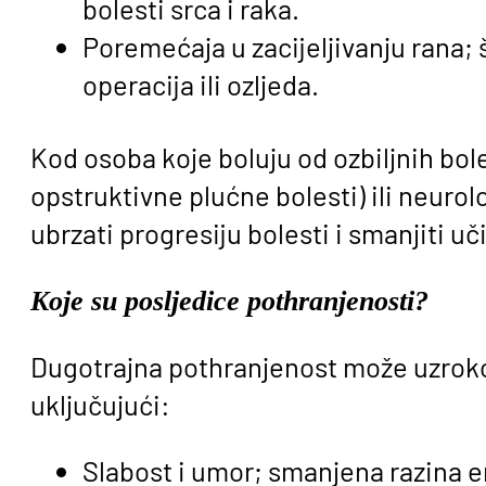
bolesti srca i raka.
Poremećaja u zacijeljivanju rana;
operacija ili ozljeda.
Kod osoba koje boluju od ozbiljnih bol
opstruktivne plućne bolesti) ili neur
ubrzati progresiju bolesti i smanjiti uč
Koje su posljedice pothranjenosti?
Dugotrajna pothranjenost može uzrokov
uključujući:
Slabost i umor; smanjena razina e