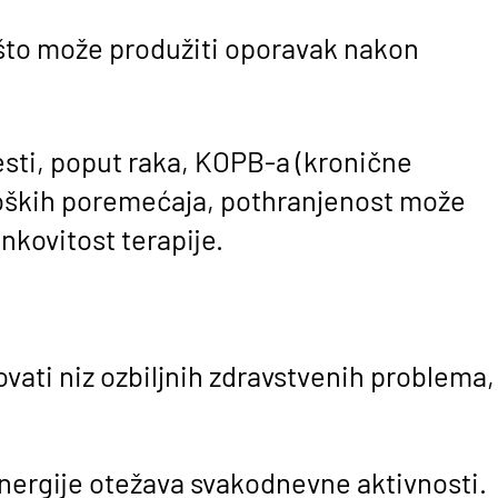
 što može produžiti oporavak nakon
esti, poput raka, KOPB-a (kronične
oloških poremećaja, pothranjenost može
inkovitost terapije.
ati niz ozbiljnih zdravstvenih problema,
nergije otežava svakodnevne aktivnosti.