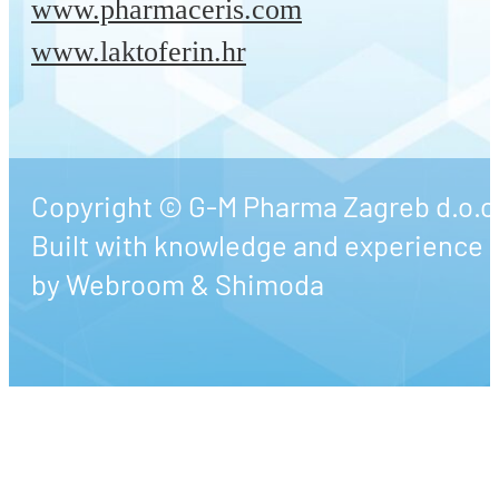
www.pharmaceris.com
www.laktoferin.hr
Copyright © G-M Pharma Zagreb d.o.o
Built with knowledge and experience
by
Webroom
&
Shimoda